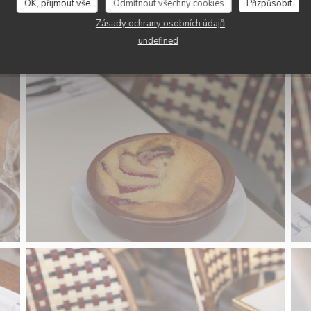
OK, přijmout vše
Odmítnout všechny cookies
Přizpůsobit
Zásady ochrany osobních údajů
undefined