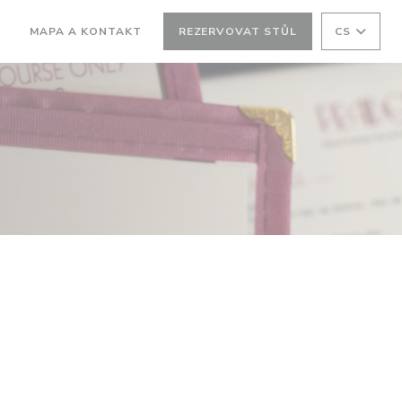
MAPA A KONTAKT
REZERVOVAT STŮL
CS
OTEVŘE SE V NOVÉM OKNĚ))
((OTEVŘE SE V NOVÉM OKNĚ))