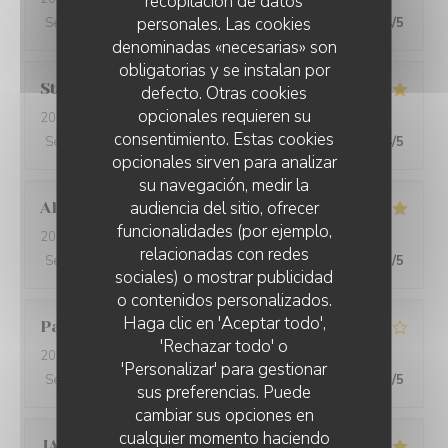
recopilación de datos
personales. Las cookies
Servicio
:
5
/5
Ambiente
:
4
/5
Menú
:
4
/5
Calidad / Precio
:
4
/5
denominadas «necesarias» son
obligatorias y se instalan por
Stephanie
M
defecto. Otras cookies
opcionales requieren su
2026-08-01
- 20:15 - Invitados 3
consentimiento. Estas cookies
Servicio
:
5
/5
Ambiente
:
4
/5
Menú
:
4
/5
Calidad / Precio
:
4
/5
opcionales sirven para analizar
su navegación, medir la
audiencia del sitio, ofrecer
Alfred
M
funcionalidades (por ejemplo,
2026-07-31
- 20:00 - Invitados 2
relacionadas con redes
Servicio
:
5
/5
Ambiente
:
5
/5
Menú
:
5
/5
Calidad / Precio
:
5
/5
sociales) o mostrar publicidad
o contenidos personalizados.
Haga clic en 'Aceptar todo',
Patrice
B
'Rechazar todo' o
2026-07-31
- 20:45 - Invitados 2
'Personalizar' para gestionar
Servicio
:
5
/5
Ambiente
:
4
/5
Menú
:
3
/5
Calidad / Precio
:
5
/5
sus preferencias. Puede
cambiar sus opciones en
cualquier momento haciendo
JAOUI
C