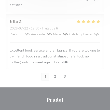
satisfied.
Ella
Z
2026-07-22
- 19:30 - Invitados 6
Servicio
:
5
/5
Ambiente
:
5
/5
Menú
:
5
/5
Calidad / Precio
:
5
/5
Excellent food, service and ambiance. If you are looking to
try French food in a traditional atmosphere, look no
further) until me meet again, Pradel❤️
1
2
3
Pradel