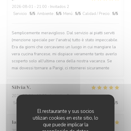
2026-08-01
- 21:00 - Invitados 2
Servicio
:
5
/5
Ambiente
:
5
/5
Menú
:
5
/5
Calidad / Precio
:
5
/5
Semplicemente meraviglioso. Dal servizio ai piatti serviti
(menzione speciale per l'anatra) tutto è stato impeccabile.
Era da giorni che cercavamo un luogo in cui mangiare la
vera cucina francese, mi dispiace veramente tanto averlo
scoperto solo all'ultima cena della nostra vacanza. Se
mai dovessi tornare a Parigi, ci ritornerei sicuramente
Silvia
V
2026-08-01
- 19:30 - Invitados 3
Servicio
:
5
/5
Ambiente
:
5
/5
Menú
:
5
/5
Calidad / Precio
:
5
/5
El restaurante y sus socios
utilizan cookies en este sitio, lo
laurence
J
que puede implicar la
2026-08-01
- 21:00 - Invitados 2