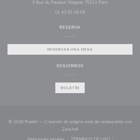
((abre en una n
3 Rue du Pasteur Wagner 75011 Paris
01 43 55 09 59
RESERVA
RESERVAR UNA MESA
SEGUIRNOS
BOLETÍN
© 2026 Pradel — Creación de página web de restaurante con
((abre en una nueva ventana))
Zenchef
Menciones legales
TÉRMINOS DE USO