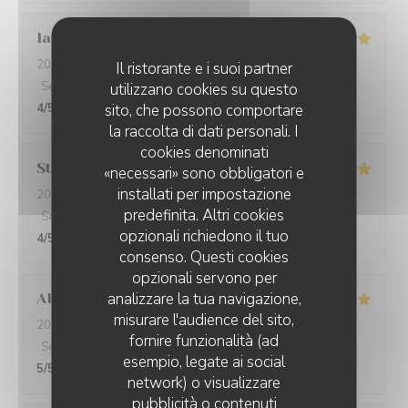
laurence
J
2026-08-01
- 21:00 - Ospiti 2
Il ristorante e i suoi partner
Servizio
:
5
/5
Atmosfera
:
4
/5
Cucina
:
4
/5
Qualità / Prezzo
:
utilizzano cookies su questo
4
/5
sito, che possono comportare
la raccolta di dati personali. I
cookies denominati
Stephanie
M
«necessari» sono obbligatori e
installati per impostazione
2026-08-01
- 20:15 - Ospiti 3
predefinita. Altri cookies
Servizio
:
5
/5
Atmosfera
:
4
/5
Cucina
:
4
/5
Qualità / Prezzo
:
opzionali richiedono il tuo
4
/5
consenso. Questi cookies
opzionali servono per
analizzare la tua navigazione,
Alfred
M
misurare l'audience del sito,
2026-07-31
- 20:00 - Ospiti 2
fornire funzionalità (ad
Servizio
:
5
/5
Atmosfera
:
5
/5
Cucina
:
5
/5
Qualità / Prezzo
:
esempio, legate ai social
5
/5
network) o visualizzare
pubblicità o contenuti