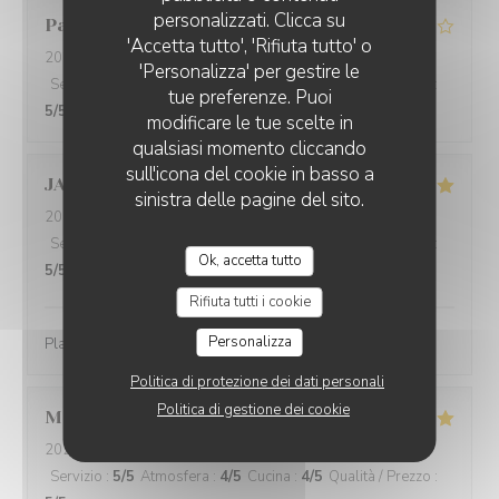
personalizzati. Clicca su
Patrice
B
'Accetta tutto', 'Rifiuta tutto' o
2026-07-31
- 20:45 - Ospiti 2
'Personalizza' per gestire le
Servizio
:
5
/5
Atmosfera
:
4
/5
Cucina
:
3
/5
Qualità / Prezzo
:
tue preferenze. Puoi
5
/5
modificare le tue scelte in
qualsiasi momento cliccando
sull'icona del cookie in basso a
JAOUI
C
sinistra delle pagine del sito.
2026-08-01
- 12:00 - Ospiti 2
Servizio
:
5
/5
Atmosfera
:
5
/5
Cucina
:
5
/5
Qualità / Prezzo
:
Ok, accetta tutto
5
/5
Rifiuta tutti i cookie
Personalizza
Plats et desserts excellents! Service très agréable.
Politica di protezione dei dati personali
Politica di gestione dei cookie
Mathieu
V
2026-07-29
- 12:30 - Ospiti 4
Servizio
:
5
/5
Atmosfera
:
4
/5
Cucina
:
4
/5
Qualità / Prezzo
: