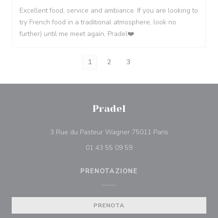
Excellent food, service and ambiance. If you are looking to
try French food in a traditional atmosphere, look no
further) until me meet again, Pradel❤️
1
2
3
Pradel
((apre una nuova
3 Rue du Pasteur Wagner 75011 Paris
01 43 55 09 59
PRENOTAZIONE
PRENOTA