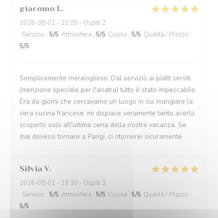
giacomo
L
2026-08-01
- 21:00 - Ospiti 2
Servizio
:
5
/5
Atmosfera
:
5
/5
Cucina
:
5
/5
Qualità / Prezzo
:
5
/5
Semplicemente meraviglioso. Dal servizio ai piatti serviti
(menzione speciale per l'anatra) tutto è stato impeccabile.
Era da giorni che cercavamo un luogo in cui mangiare la
vera cucina francese, mi dispiace veramente tanto averlo
scoperto solo all'ultima cena della nostra vacanza. Se
mai dovessi tornare a Parigi, ci ritornerei sicuramente
Silvia
V
2026-08-01
- 19:30 - Ospiti 3
Servizio
:
5
/5
Atmosfera
:
5
/5
Cucina
:
5
/5
Qualità / Prezzo
:
5
/5