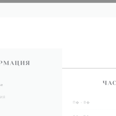
РМАЦИЯ
ЧА
se
НИЯ
П�
-
В�