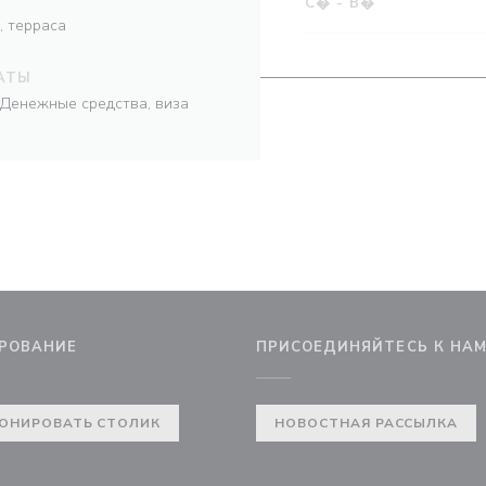
С�
-
В�
, терраса
АТЫ
s, Денежные средства, виза
РОВАНИЕ
ПРИСОЕДИНЯЙТЕСЬ К НА
 новом окне))
ОНИРОВАТЬ СТОЛИК
НОВОСТНАЯ РАССЫЛКА