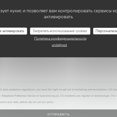
Вы хотите связаться с нами?
Заполните форму ниже!
ьзует кукис и позволяет вам контролировать сервисы к
активировать
се активировать
Запретить использование cookies
Персонализ
Политика конфиденциальности
undefined
th data protection regulations, you have the right to opt out of marketing communications. UK res
e Telephone Preference Service at
tpsonline.org.uk
. US residents can register at
donotcall.gov
. For
ocess your data, please see our
privacy policy
.