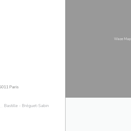
Waze Map
((открывается в новом окне))
011 Paris
Bastille - Bréguet-Sabin