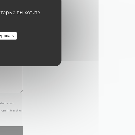
оторые вы хотите
ировать
idents can
 more information