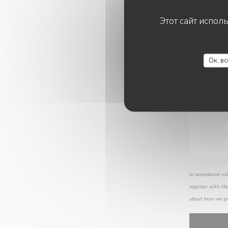
Этот сайт испол
Ок, в
In accordance wi
register with th
about how we pr