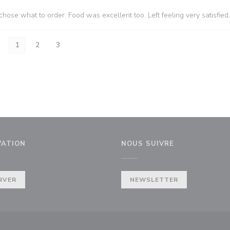
hose what to order. Food was excellent too. Left feeling very satisfied.
1
2
3
VATION
NOUS SUIVRE
elle fenêtre))
RVER
NEWSLETTER