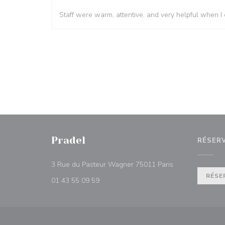
Staff were warm, attentive, and very helpful when I c
Pradel
RÉSER
((ouvre une nouv
3 Rue du Pasteur Wagner 75011 Paris
RÉSE
01 43 55 09 59