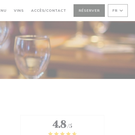
((OUVRE UNE NOUVELLE FENÊTRE))
((OUVRE UNE NOUVELLE FENÊTRE))
ENU
VINS
ACCÈS/CONTACT
RÉSERVER
FR
4.8
/5