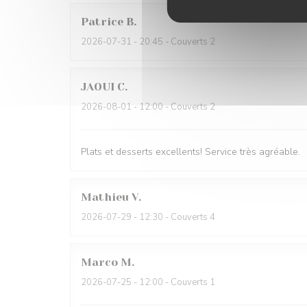
Patrice
B
2026-07-31
- 20:45 - Couverts 2
JAOUI
C
2026-08-01
- 12:00 - Couverts 2
Plats et desserts excellents! Service très agréable.
Mathieu
V
2026-07-29
- 12:30 - Couverts 4
Marco
M
2026-07-25
- 12:00 - Couverts 1