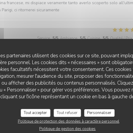
na francese, mi dispiace veramente tanto averlo scoperto solo all'ulti
Parigi, ci ritornerei sicuramente
Service
:
5
/5
Ambiance
:
5
/5
Cuisine
:
5
/5
Qualité / Prix
es partenaires utilisent des cookies sur ce site, pouvant impli
re personnel. Les cookies dits « nécessaires » sont obligatoire
Service
:
5
/5
Ambiance
:
4
/5
Cuisine
:
4
/5
Qualité / Prix
kies facultatifs nécessitent votre consentement. Ces cookies 
gation, mesurer l'audience du site, proposer des fonctionnalité
 ou afficher des publicités ou contenus personnalisés. Clique
 ou « Personnaliser » pour gérer vos préférences. Vous pouvez 
Service
:
5
/5
Ambiance
:
4
/5
Cuisine
:
4
/5
Qualité / Prix
liquant sur l'icône représentant un cookie en bas à gauche d
Tout accepter
Tout refuser
Personnaliser
Politique de protection des données à caractère personnel
Service
:
5
/5
Ambiance
:
5
/5
Cuisine
:
5
/5
Qualité / Prix
Politique de gestion des cookies