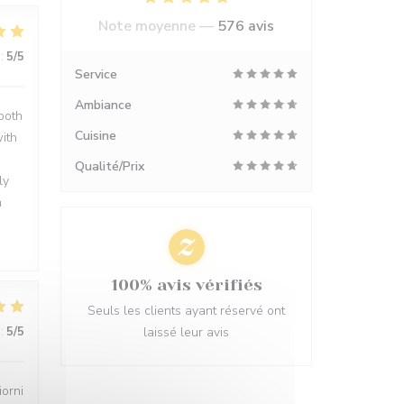
Note moyenne —
576 avis
:
5
/5
Service
Ambiance
 both
Cuisine
with
Qualité/Prix
ly
h
100% avis vérifiés
Seuls les clients ayant réservé ont
:
5
/5
laissé leur avis
iorni