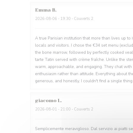
Emma
B
2026-08-06
- 19:30 - Couverts 2
A true Parisian institution that more than lives up to
locals and visitors. I chose the €34 set menu (exclud
the bone marrow, followed by perfectly cooked veal 
tarte Tatin served with crème fraîche. Unlike the ste
warm, approachable, and engaging. They chat with 
enthusiasm rather than attitude. Everything about the
generous, and honestly, I couldn't find a single thin
giacomo
L
2026-08-01
- 21:00 - Couverts 2
Semplicemente meraviglioso. Dal servizio ai piatti ser